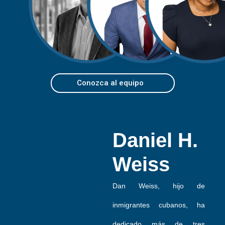
r
e
Conozca al equipo
Roy Petty
Anthony
Barri 
(1966 - 2026)
Lozano
Martin
Daniel H.
Weiss
Dan Weiss, hijo de
inmigrantes cubanos, ha
dedicado más de tres